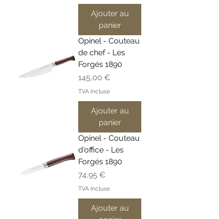
Ajouter au
panier
Opinel - Couteau
de chef - Les
Forgés 1890
Prix
145,00 €
TVA Incluse
Ajouter au
panier
Opinel - Couteau
d'office - Les
Forgés 1890
Prix
74,95 €
TVA Incluse
Ajouter au