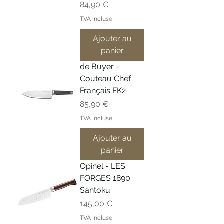
Prix
84,90 €
TVA Incluse
Ajouter au
panier
de Buyer -
Couteau Chef
Français FK2
Prix
85,90 €
TVA Incluse
Ajouter au
panier
Opinel - LES
FORGES 1890
Santoku
Prix
145,00 €
TVA Incluse