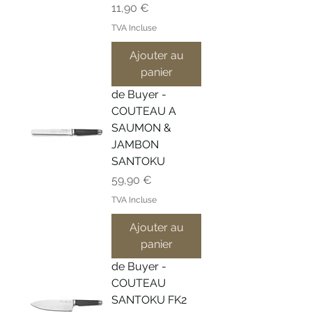
Prix
11,90 €
TVA Incluse
Ajouter au
panier
de Buyer -
COUTEAU A
SAUMON &
JAMBON
SANTOKU
Prix
59,90 €
TVA Incluse
Ajouter au
panier
de Buyer -
COUTEAU
SANTOKU FK2