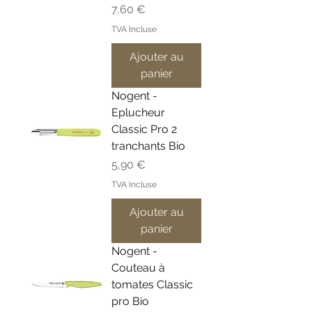
Prix
7,60 €
TVA Incluse
Ajouter au
panier
Nogent -
Eplucheur
Classic Pro 2
tranchants Bio
Prix
5,90 €
TVA Incluse
Ajouter au
panier
Nogent -
Couteau à
tomates Classic
pro Bio