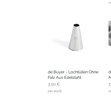
i
de Buyer - Lochtüllen Ohne
Schnellansicht
d
Falz Aus Edelstahl
M
Preis
P
3,50 €
2
inkl. MwSt.
i