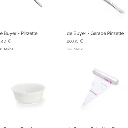
e Buyer - Pinzette
Schnellansicht
de Buyer - Gerade Pinzette
Schnellansicht
reis
Preis
,40 €
20,90 €
nkl. MwSt.
inkl. MwSt.