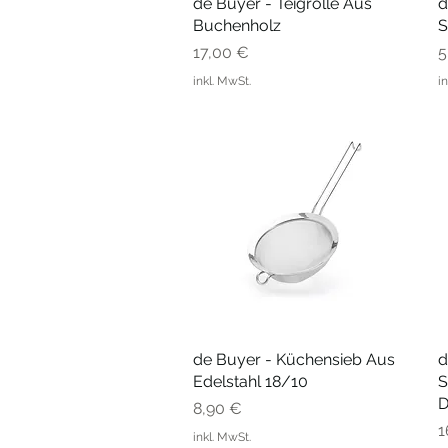
de Buyer - Teigrolle Aus
Schnellansicht
d
Buchenholz
S
Preis
P
17,00 €
5
inkl. MwSt.
i
de Buyer - Küchensieb Aus
Schnellansicht
d
Edelstahl 18/10
S
D
Preis
8,90 €
P
1
inkl. MwSt.