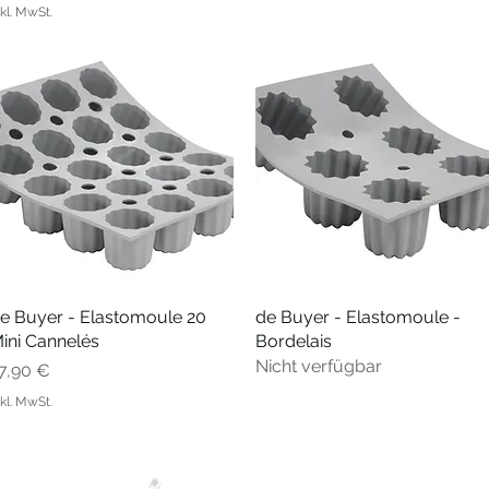
nkl. MwSt.
e Buyer - Elastomoule 20
Schnellansicht
de Buyer - Elastomoule -
Schnellansicht
ini Cannelés
Bordelais
Nicht verfügbar
reis
7,90 €
nkl. MwSt.