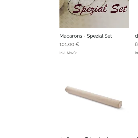
Macarons - Spezial Set
Schnellansicht
d
Preis
P
101,00 €
8
inkl. MwSt.
i