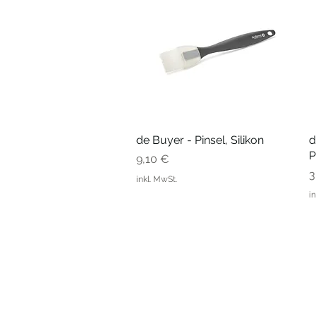
de Buyer - Pinsel, Silikon
Schnellansicht
d
P
Preis
9,10 €
P
3
inkl. MwSt.
i