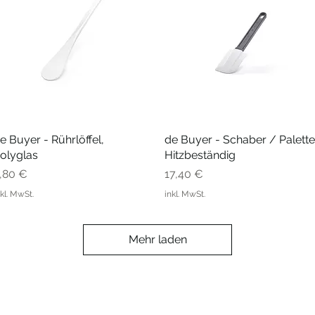
e Buyer - Rührlöffel,
Schnellansicht
de Buyer - Schaber / Palette
Schnellansicht
olyglas
Hitzbeständig
reis
Preis
,80 €
17,40 €
nkl. MwSt.
inkl. MwSt.
Mehr laden