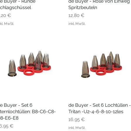
e Buyer - Runde
Schnellansicht
de Buyer - Rolle Von Einweg
Schnellansicht
chlagschüssel
Spritzbeuteln
reis
Preis
,20 €
12,80 €
nkl. MwSt.
inkl. MwSt.
e Buyer - Set 6
Schnellansicht
de Buyer - Set 6 Lochtüllen -
Schnellansicht
ternlochtüllen: B8-C6-C8-
Tritan -U2-4-6-8-10-12les
8-E6-E8
Preis
16,95 €
reis
6,95 €
inkl. MwSt.