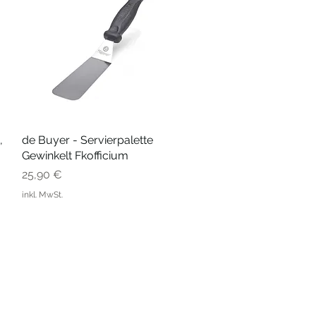
,
de Buyer - Servierpalette
Schnellansicht
Gewinkelt Fkofficium
Preis
25,90 €
inkl. MwSt.