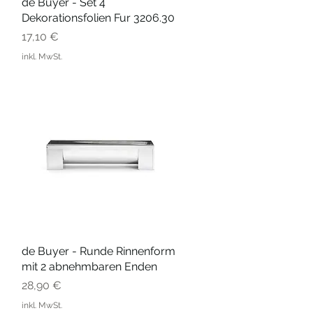
de Buyer - Set 4
Schnellansicht
Dekorationsfolien Fur 3206.30
Preis
17,10 €
inkl. MwSt.
de Buyer - Runde Rinnenform
Schnellansicht
mit 2 abnehmbaren Enden
Preis
28,90 €
inkl. MwSt.