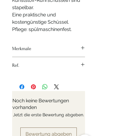
Kunststoff-Rührschüsseln sind
stapelbar.
Eine praktische und
kostengünstige Schüssel.
Pflege: spülmaschinenfest.
Merkmale
Hitzequelle - Keine
Ref.
Material - Polyethylen
Variante - Ø 17,5cm, 23cm, 27cm
Nr: 4530
Materialien - Polyéthylène
Durchmesser - Ø 17,5cm, 23cm,
27cm
Noch keine Bewertungen
vorhanden
Jetzt die erste Bewertung abgeben.
Bewertung abgeben