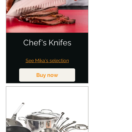
Chef's Knifes
See Mika's selection
Buy now