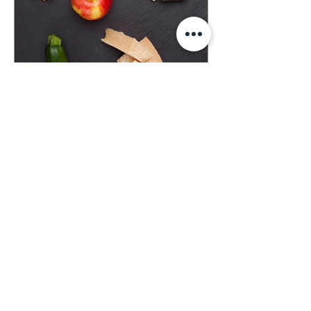
Grater & Spice
Mill
See Mika's selection
Buy now