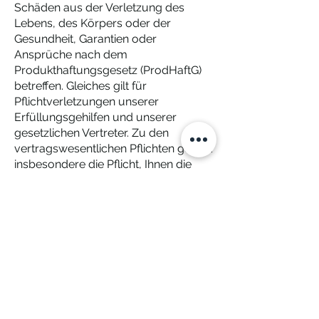
Schäden aus der Verletzung des
Lebens, des Körpers oder der
Gesundheit, Garantien oder
Ansprüche nach dem
Produkthaftungsgesetz (ProdHaftG)
betreffen. Gleiches gilt für
Pflichtverletzungen unserer
Erfüllungsgehilfen und unserer
gesetzlichen Vertreter. Zu den
vertragswesentlichen Pflichten gehört
insbesondere die Pflicht, Ihnen die
Sache zu übergeben und Ihnen das
Eigentum daran zu verschaffen.
Weiterhin haben wir Ihnen die Sache
frei von Sach- und Rechtsmängeln zu
verschaffen.
§ 8 Kaufmännischer Gerichtsstand
Ausschließlicher Gerichtsstand für alle
Streitigkeiten aus diesem Vertrag ist