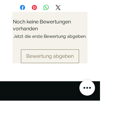
Die Verzahnung sorgt für eine
dauerhafte Schnittqualität.
Noch keine Bewertungen
Härte 55-57 HRC. Herkunft aus
vorhanden
Europa.
Jetzt die erste Bewertung abgeben.
Der rostfreie Stahl der OPINEL-
Klingen ist eine optimierte Sorte, die
sowohl eine hohe
Bewertung abgeben
Korrosionsbeständigkeit als auch
eine hohe mechanische Leistung
garantiert.
Die Klinge verfügt über eine
ausgezeichnete Schärfe und eine
hohe Abriebfestigkeit
(Verschleißfestigkeit), die es ihr
ermöglicht, regelmäßigen Kontakt
mit harten Materialien wie Keramik
zu überstehen, bevor sie
nachgeschliffen werden muss.
Rostfreier Stahl hat den Vorteil, dass
er im Gegensatz zu Kohlenstoffstahl