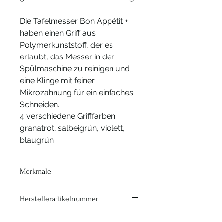
Die
Tafelmesser Bon Appétit +
haben einen Griff aus
Polymerkunststoff, der es
erlaubt, das Messer in der
Spülmaschine zu reinigen und
eine Klinge mit feiner
Mikrozahnung für ein einfaches
Schneiden.
4 verschiedene Grifffarben:
granatrot, salbeigrün, violett,
blaugrün
Merkmale
Klingenlänge: 11,0 cm
Herstellerartikelnummer
Klinge mikro-gezahnt: Die feine
Mikro-Verzahnung ermöglicht ein
Nr: 254501
sanftes Schneiden ohne Zerreißen.