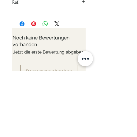
Ref.
Backöfen
Material - Rostfreier Stahl
Nr: 3501
Variante - Ø 12/14/16/18/20cm
Materialien - Edelstahl
Induction - Ja
Fester oder abnehmbarer Griff -
Noch keine Bewertungen
Fest
vorhanden
Mit oder ohne Deckel - Ohne
Jetzt die erste Bewertung abgeben.
Deckel
Durchmesser - Ø
12/14/16/18/20cm
Bewertung abgeben