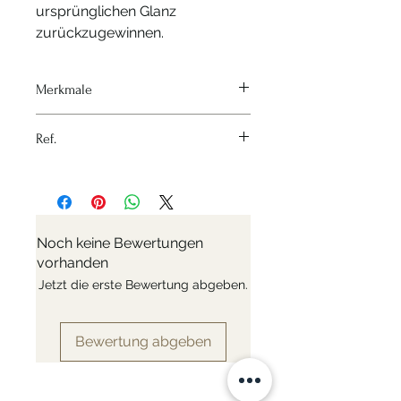
ursprünglichen Glanz
zurückzugewinnen.
Merkmale
Hitzequelle - Alle Herde und
Ref.
Backöfen
Material - Rostfreier Stahl
Nr: 3509
Variante - Ø 16cm, 20cm, 24cm
Materialien - Edelstahl
Durchmesser - Ø 16cm, 20cm,
24cm
Noch keine Bewertungen
Kompatible Sammlungen -
vorhanden
AFFINITY
Jetzt die erste Bewertung abgeben.
Kompatible Sammlungen -
ALCHIMY
Kompatible Sammlungen -
Bewertung abgeben
MILADY
Kompatible Sammlungen -
PRIM'APPETY