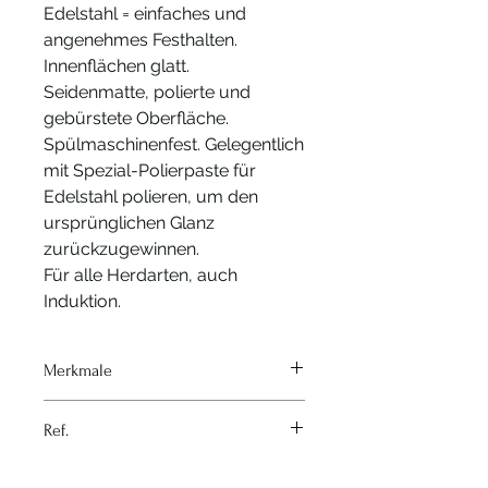
Edelstahl = einfaches und
angenehmes Festhalten.
Innenflächen glatt.
Seidenmatte, polierte und
gebürstete Oberfläche.
Spülmaschinenfest. Gelegentlich
mit Spezial-Polierpaste für
Edelstahl polieren, um den
ursprünglichen Glanz
zurückzugewinnen.
Für alle Herdarten, auch
Induktion.
Merkmale
Hitzequelle - Alle Herde und
Ref.
Backöfen
Material - Rostfreier Stahl
Nr: 3506
Variante - Ø 20cm