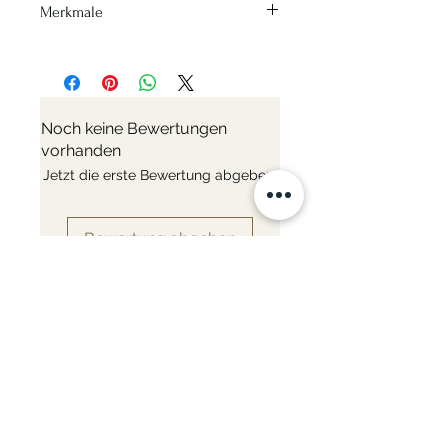
Merkmale
Hitzequelle - Alle Öfen und
Überschläge
Material - Baustahl
Materialien - Stahl
Noch keine Bewertungen
Induction - Ja
vorhanden
Fester oder abnehmbarer Griff -
Jetzt die erste Bewertung abgeben.
Fest
Bewertung abgeben