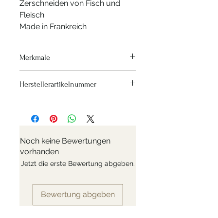
Zerschneiden von Fisch und
Fleisch.
Made in Frankreich
Merkmale
Hitzequelle - Aucune
Herstellerartikelnummer
Material - Rostfreier Stahl
Variante - Französisches
Nr: 4281.21
Chefmesser - 32cm
Länge - 21 cm
Noch keine Bewertungen
vorhanden
Jetzt die erste Bewertung abgeben.
Bewertung abgeben