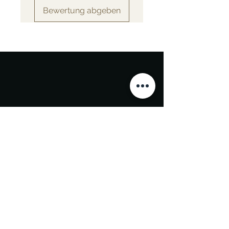
Bewertung abgeben
Bestellen Sie die ganze Woche lang
Kontakt
contact@milechef.com