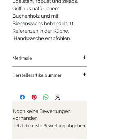
Edelstahl: robust und zeitlos.
Griff aus natürlichem
Buchenholz und mit
Bienenwachs behandelt. 11
Referenzen in der Küche.
Handwäsche empfohlen.
Merkmale
Material - Rostfreier Stahl und Holz
Herstellerartikelnummer
Länge 31,5 cm
Nr: 2701.02
Noch keine Bewertungen
vorhanden
Jetzt die erste Bewertung abgeben.