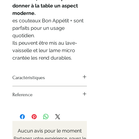
donner à la table un aspect
moderne.
es couteaux Bon Appétit + sont
parfaits pour un usage
quotidien.
Ils peuvent être mis au lave-
vaisselle et leur lame micro
crantée les rend durables.
Caractéristiques
Longueur de la lame : 11,0 cm Lame
Reference
mikro-serrée : Pour une coupe en
douceur sans déchirure. Dureté 55-
Nr: 254501
57 HRC. L'acier inoxydable utilisé
dans les lames OPINEL est d'une
qualité optimisée pour garantir à la
fois une grande résistance à la
Aucun avis pour le moment
corrosion et des performances
Partagez votre expérience, soyez le