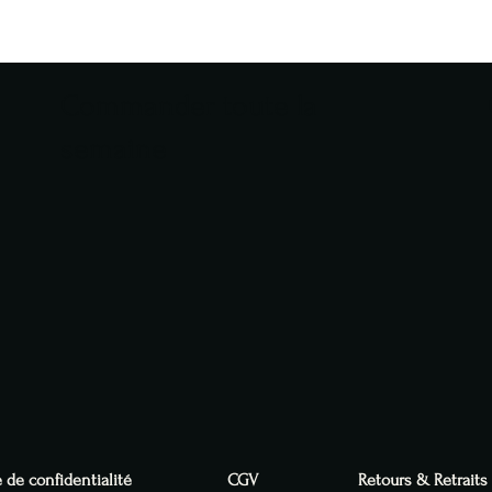
Commander toute la
semaine
e de confidentialité
CGV
Retours & Retraits