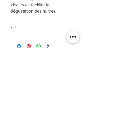
idéal pour faciliter la
dégustation des huîtres.
Ref.
09063G
Aucun avis pour le moment
Partagez votre expérience, soyez le
premier à laisser un avis.
Laisser un avis