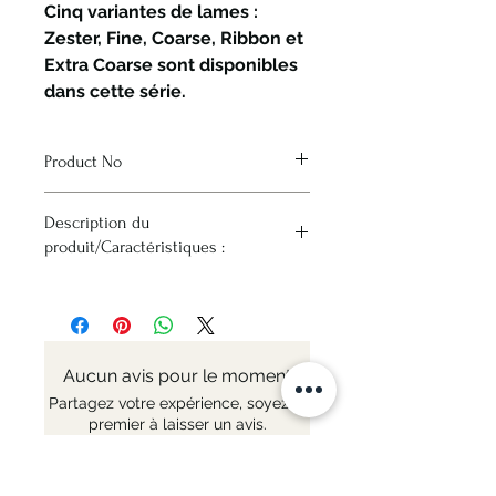
Cinq variantes de lames :
Zester, Fine, Coarse, Ribbon et
Extra Coarse sont disponibles
dans cette série.
Product No
43308
Description du
produit/Caractéristiques :
Lame en acier inoxydable
photodécoupée, durable et ultra-
tranchante - Fabriquée aux
États-Unis
Aucun avis pour le moment
Poignée élégante en noyer, du
Partagez votre expérience, soyez le
Kentucky (États-Unis)
premier à laisser un avis.
Cadre élégant et robuste
Pied en caoutchouc antidérapant
pour le confort et la stabilité
Laisser un avis