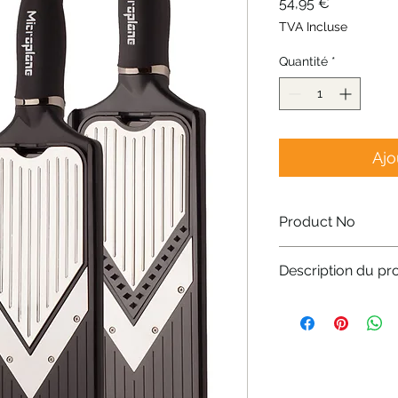
Prix
54,95 €
TVA Incluse
Quantité
*
Ajo
Product No
48940
Description du pro
Le tranchoir com
julienne offre de
Lame en V dur
sans effort et 
légumes et le
Dents de juli