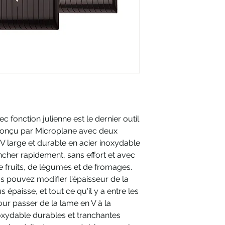
coupe les ing
et uniformes
Plateau réversibl
passer des tranch
Cadran à l'infini 
Du plus fin au pl
Pied antidérapant
la stabilité et p
dessus d'un bol
Poignée et cadra
toucher - antidéra
 fonction julienne est le dernier outil
Protège-main univ
conçu par Microplane avec deux
lors du tranchage
V large et durable en acier inoxydable
quelle main !
ncher rapidement, sans effort et avec
Nettoyage facile.
 fruits, de légumes et de fromages.
courante / lavabl
us pouvez modifier l'épaisseur de la
Dimensions : 10,
us épaisse, et tout ce qu'il y a entre les
ur passer de la lame en V à la
noxydable durables et tranchantes