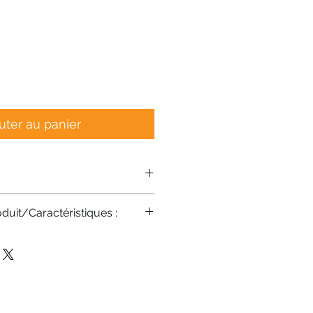
uter au panier
duit/Caractéristiques :
pact à lame en V avec fonction
ux options de lame :
able et ultra-tranchante - coupe
avec précision les fruits, les
s fromages en tranches
enne extrêmement tranchantes -