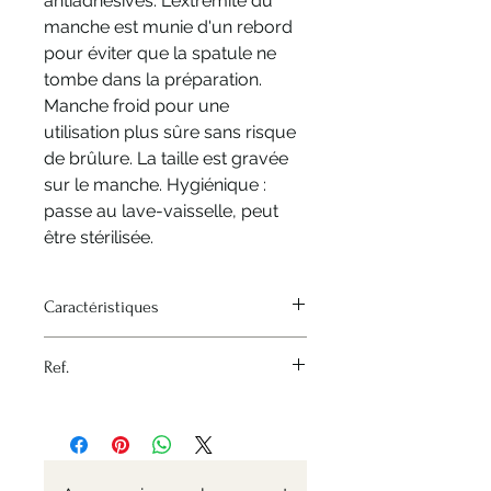
antiadhésives. L'extrémité du
manche est munie d'un rebord
pour éviter que la spatule ne
tombe dans la préparation.
Manche froid pour une
utilisation plus sûre sans risque
de brûlure. La taille est gravée
sur le manche. Hygiénique :
passe au lave-vaisselle, peut
être stérilisée.
Caractéristiques
Source de chaleur - Aucune
Ref.
Matériau - Polyglass
Variante - Longueur 25cm ou
Nr: 4745.25 /4745.35
35cm