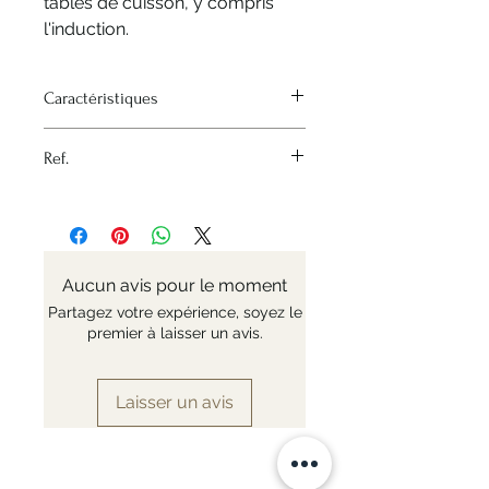
tables de cuisson, y compris
l'induction.
Caractéristiques
Source de chaleur - Toutes les
Ref.
cuisinières et le four
Matériau - Acier inoxydable
Nr: 3503.16
Variante - Ø 16cm
Matériaux - Acier inoxydable
Induction - Oui
Poignée fixe ou amovible - Fixe
Aucun avis pour le moment
Diamètre - Ø 16cm
Partagez votre expérience, soyez le
premier à laisser un avis.
Laisser un avis