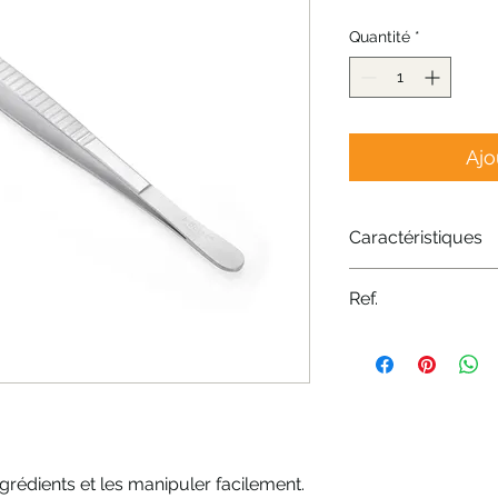
Quantité
*
Ajo
Caractéristiques
Source de chaleu
Ref.
Matériau - Acier 
Variante - 30cm
Nr: 4238.30
ingrédients et les manipuler facilement.