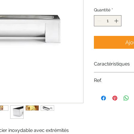
Quantité
*
Ajo
Caractéristiques
Source de chaleu
Ref.
Matériau - Acier 
Variante - 30x6,
Nr: 3206.30
Matériaux - Acier
Dimensions - 30
Forme - Buche
Fixe ou amovible
cier inoxydable avec extrémités