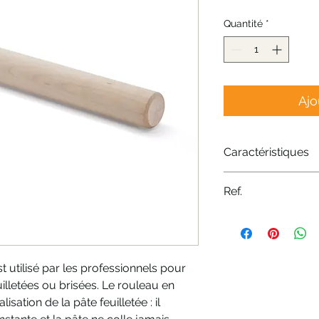
Quantité
*
Ajo
Caractéristiques
Source de chaleu
Ref.
Matériau - Bois
Variation - L. 50
Nr: 4840.01N
t utilisé par les professionnels pour
uilletées ou brisées. Le rouleau en
isation de la pâte feuilletée : il