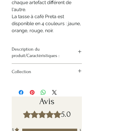
chaque artefact différent de
l'autre.
La tasse à café Preta est
disponible en 4 couleurs : jaune,
orange, rouge, noir.
Description du
produit/Caractéristiques :
- Tasse à café d'une capacité de
Collection
10cl - Disponible en 4 couleurs -
Fabriquée en céramique blanche -
Arrcucci Preta
Surface irrégulière avec effet brossé
- Légère pour un poids de 95g -
Utilisable au lave-vaisselle et au
Avis
micro-ondes - Fabriquée et peinte à
la main en Italie
5.0
Noté 5 sur 5.
5
1