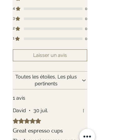
4
0
3
0
2
0
1
0
Laisser un avis
Toutes les étoiles, Les plus
pertinents
1 avis
David
•
30 juil.
Noté 5 sur 5.
Great espresso cups