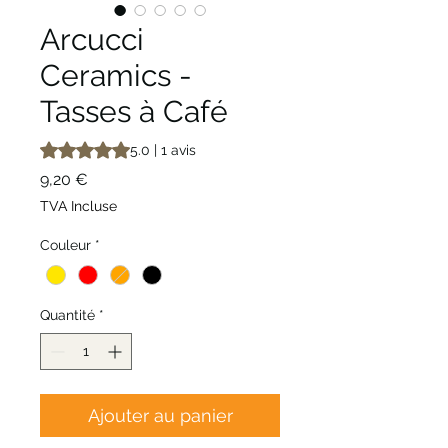
Arcucci
Ceramics -
Tasses à Café
La note est de 5.0 sur cinq étoiles selon 1 avis
5.0 | 1 avis
Prix
9,20 €
TVA Incluse
Couleur
*
Quantité
*
Ajouter au panier